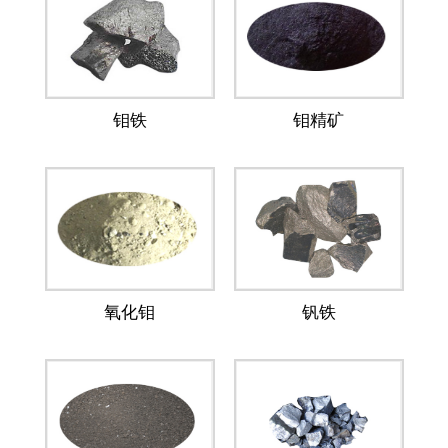
钼铁
钼精矿
氧化钼
钒铁