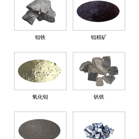
钼铁
钼精矿
氧化钼
钒铁