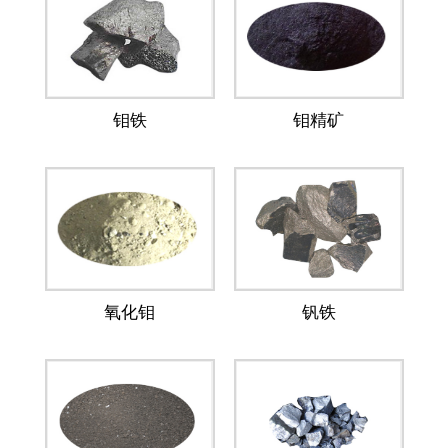
钼铁
钼精矿
氧化钼
钒铁